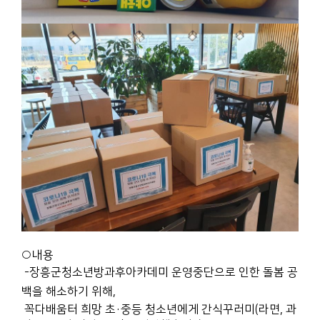
○내용
-장흥군청소년방과후아카데미 운영중단으로 인한 돌봄 공
백을 해소하기 위해,
꼭다배움터 희망 초·중등 청소년에게 간식꾸러미(라면, 과