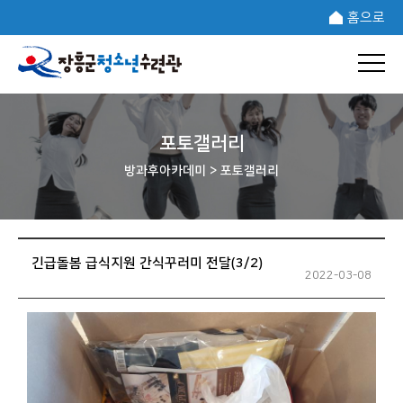
홈으로
포토갤러리
방과후아카데미 >
포토갤러리
긴급돌봄 급식지원 간식꾸러미 전달(3/2)
2022-03-08