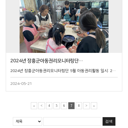
2024년 장흥군아동권리모니터링단…
2024년 장흥군아동권리모니터링단 5월 아동권리활동 일시: 2024년 5월 18일(토) 13:00~17:00장소: 장흥군청소년수련관 3층 꿈꾸는 마루
2024-05-21
«
<
4
5
6
7
8
>
»
검색