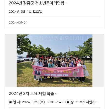
2024년 장흥군 청소년동아리연합…
2024년 6월 1일 토요일
2024-06-04
2024년 2차 토요 체험 학습 …
▣ 일 시: 2024. 5.25. (토) . 9:30 ~14:30 ​▣ 장​ 소: 목포자연사박물관 광장 일원 (2024년 전라남도 청소년 박람회)​▣ 내 용 ​: 장흥군청소년방과후아카데미에서는 미래생명zone, 행복성장zone, 진로드림zone, 특별으뜸zone 등의 130종 전시와 체험 부스운영과 청소년어울림마당, 꿈드림청소년명랑운동회, 청소년로봇대회, 청소년꿈발표대회, 청소년e스포츠대회, 가족명랑운동회로 구성된 특별행사로 다채롭게 준비된 2024년 전라남도청소년박람회에 참석하여 토요체험학습을 진행했다. '달려라 청소년, 펼쳐라 나의 꿈'이라는 슬로건을 내 건 이번 박람회에서 장흥군의 참여 청소년들은 자신이 선택한 체험을 진지하면서도 즐겁게 임하는 시간을 보냈다.